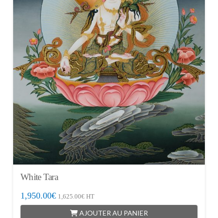
White Tara
1,950.00
€
1,625.00
€
HT
AJOUTER AU PANIER