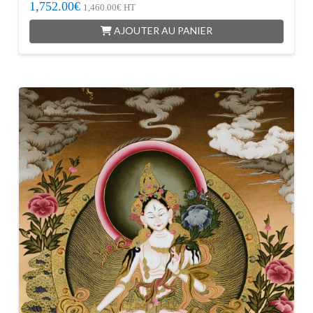
1,752.00
€
1,460.00
€
HT
AJOUTER AU PANIER