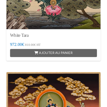
White Tara
972.00
€
810.00
€
HT
AJOUTER AU PANIER