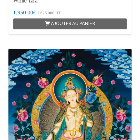
White Tara
1,950.00
€
1,625.00
€
HT
AJOUTER AU PANIER