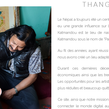
THANG
Le Népal a toujours été un centr
eu une grande influence sur l
Katmandou est le lieu de nai
Katmandou sous le nom de "Pau-
Au fil des années, ayant réussi
nous avons créé un lieu adapté
Durant ces dernières décenn
économiques ainsi que les tre
Les opportunités pour les artis
plus réduites et beaucoup quitt
Ce site, ainsi que notre mission,
connecter le monde digital a