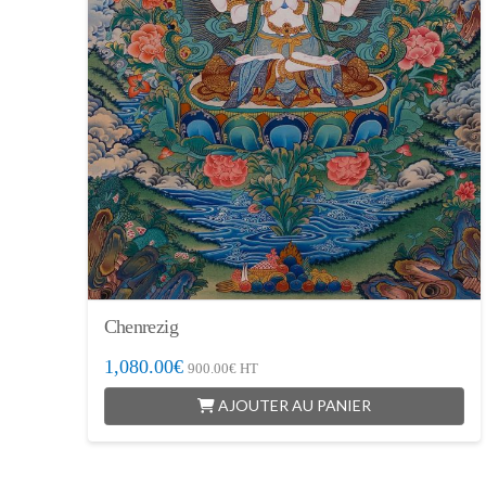
Chenrezig
1,080.00
€
900.00
€
HT
AJOUTER AU PANIER