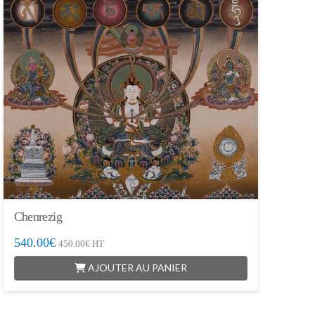
Chenrezig
540.00
€
450.00
€
HT
AJOUTER AU PANIER