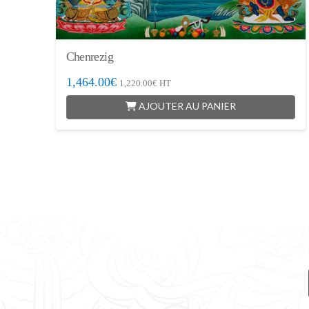
Chenrezig
1,464.00
€
1,220.00
€
HT
AJOUTER AU PANIER