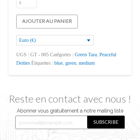
quantité
de
Green
AJOUTER AU PANIER
Tara
Euro (€)
UGS :
GT - 005
Catégories :
Green Tara
,
Peaceful
Deities
Étiquettes :
blue
,
green
,
medium
Reste en contact avec nous !
Abonner vous gratuitement a notre mailing liste