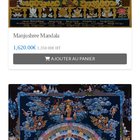
Manjushree Mandala
1,620.00
€
1,350.00
€
HT
AJOUTER AU PANIER