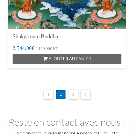
Shakyamuni Buddha
2,544.00
€
2,120.00
€
HT
AJOUTER AU PANIER
1
2
3
4
Reste en contact avec nous !
Abonner vous gratuitement a notre mailing liste