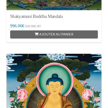
Shakyamuni Buddha Mandala
996.00
€
830.00
€
HT
AJOUTER AU PANIER