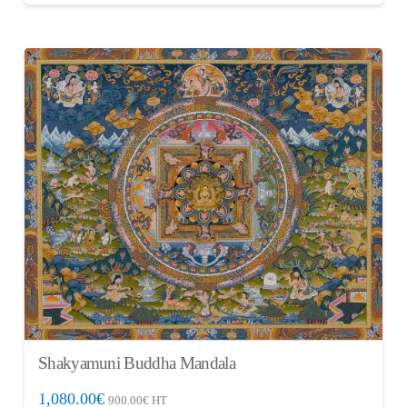
Shakyamuni Buddha Mandala
1,080.00
€
900.00
€
HT