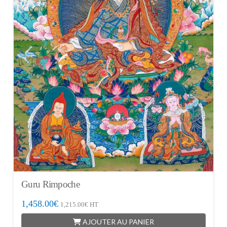
Guru Rimpoche
1,458.00
€
1,215.00
€
HT
AJOUTER AU PANIER