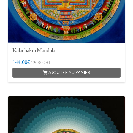
Kalachakra Mandala
144.00
€
120.00
€
HT
AJOUTER AU PANIER